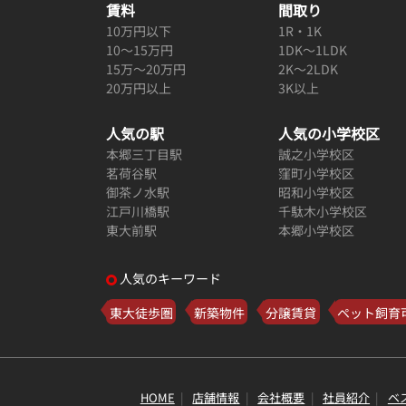
賃料
間取り
10万円以下
1R・1K
10～15万円
1DK～1LDK
15万～20万円
2K～2LDK
20万円以上
3K以上
人気の駅
人気の小学校区
本郷三丁目駅
誠之小学校区
茗荷谷駅
窪町小学校区
御茶ノ水駅
昭和小学校区
江戸川橋駅
千駄木小学校区
東大前駅
本郷小学校区
人気のキーワード
東大徒歩圏
新築物件
分譲賃貸
ペット飼育
HOME
店舗情報
会社概要
社員紹介
ベ