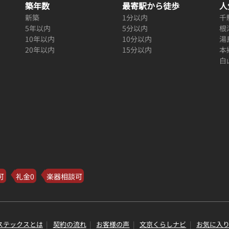
築年数
最寄駅から徒歩
人
新築
1分以内
千
5年以内
5分以内
根
10年以内
10分以内
湯
20年以内
15分以内
本
白
可
礼金0
楽器相談可
ステックスとは
契約の流れ
お客様の声
文京くらしナビ
お気に入