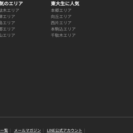
気のエリア
東大生に人気
駄木エリア
本郷エリア
津エリア
向丘エリア
島エリア
西片エリア
郷エリア
本駒込エリア
山エリア
千駄木エリア
り一覧
メールマガジン
LINE公式アカウント