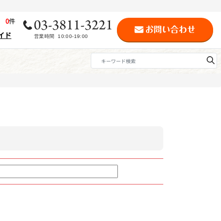
歴
0
件
イド