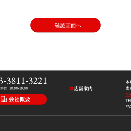
。
本
東
M
TE
FA