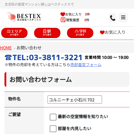
文京区の賃貸マンション探しはベステックスで
お気に入り
0
件
閲覧履歴
0
件
お気に入り
HOME
お問い合わせ
※物件の売却を考えている方はこちら
売却査定フォーム
お問い合わせフォーム
物件名
ご要望
最新の空室情報を知りたい
部屋を内見したい