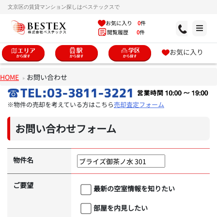
文京区の賃貸マンション探しはベステックスで
お気に入り
0
件
閲覧履歴
0
件
お気に入り
HOME
お問い合わせ
※物件の売却を考えている方はこちら
売却査定フォーム
お問い合わせフォーム
物件名
ご要望
最新の空室情報を知りたい
部屋を内見したい