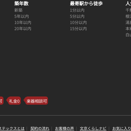
築年数
最寄駅から徒歩
人
新築
1分以内
千
5年以内
5分以内
根
10年以内
10分以内
湯
20年以内
15分以内
本
白
可
礼金0
楽器相談可
ステックスとは
契約の流れ
お客様の声
文京くらしナビ
お気に入