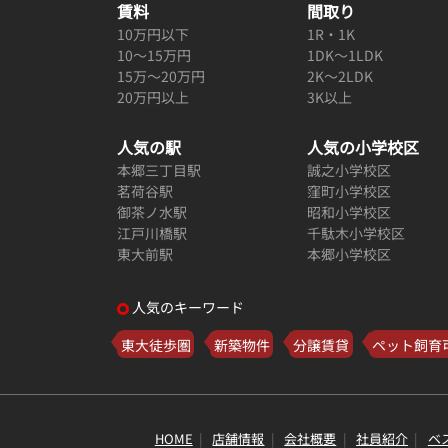
賃料
間取り
10万円以下
1R・1K
10～15万円
1DK～1LDK
15万～20万円
2K～2LDK
20万円以上
3K以上
人気の駅
人気の小学校区
本郷三丁目駅
誠之小学校区
茗荷谷駅
窪町小学校区
御茶ノ水駅
昭和小学校区
江戸川橋駅
千駄木小学校区
東大前駅
本郷小学校区
人気のキーワード
東大徒歩圏
新築物件
分譲賃貸
ペット飼育
HOME
店舗情報
会社概要
社員紹介
ベ