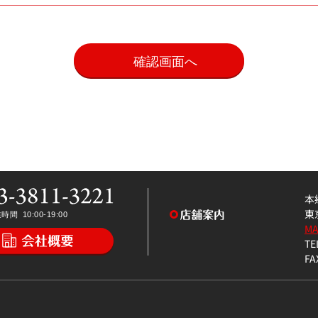
。
本
東
M
TE
FA