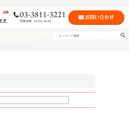
歴
0
件
イド