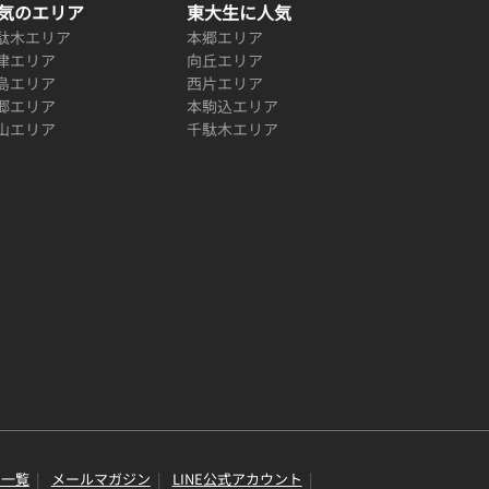
気のエリア
東大生に人気
駄木エリア
本郷エリア
津エリア
向丘エリア
島エリア
西片エリア
郷エリア
本駒込エリア
山エリア
千駄木エリア
り一覧
メールマガジン
LINE公式アカウント