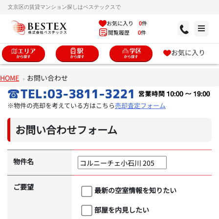
文京区の賃貸マンション探しはベステックスで
お気に入り
0
件
閲覧履歴
0
件
お気に入り
HOME
お問い合わせ
※物件の売却を考えている方はこちら
売却査定フォーム
お問い合わせフォーム
物件名
ご要望
最新の空室情報を知りたい
部屋を内見したい