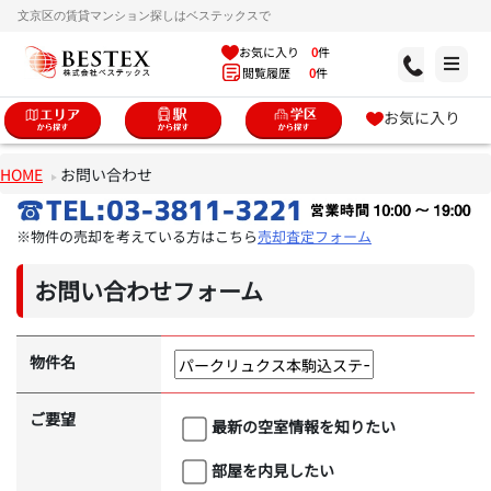
文京区の賃貸マンション探しはベステックスで
お気に入り
0
件
閲覧履歴
0
件
お気に入り
HOME
お問い合わせ
※物件の売却を考えている方はこちら
売却査定フォーム
お問い合わせフォーム
物件名
ご要望
最新の空室情報を知りたい
部屋を内見したい