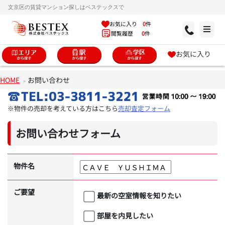
文京区の賃貸マンション探しはベステックスで
お気に入り
0
件
閲覧履歴
0
件
お気に入り
HOME
お問い合わせ
※物件の売却を考えている方はこちら
売却査定フォーム
お問い合わせフォーム
物件名
ご要望
最新の空室情報を知りたい
部屋を内見したい