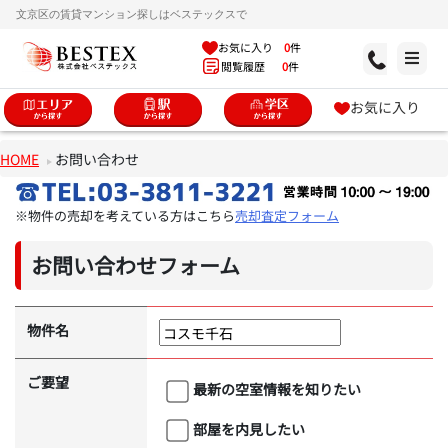
文京区の賃貸マンション探しはベステックスで
お気に入り
0
件
閲覧履歴
0
件
お気に入り
HOME
お問い合わせ
※物件の売却を考えている方はこちら
売却査定フォーム
お問い合わせフォーム
物件名
ご要望
最新の空室情報を知りたい
部屋を内見したい