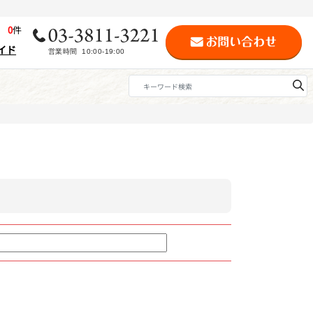
歴
0
件
イド