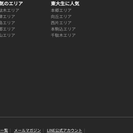
気のエリア
東大生に人気
駄木エリア
本郷エリア
津エリア
向丘エリア
島エリア
西片エリア
郷エリア
本駒込エリア
山エリア
千駄木エリア
り一覧
メールマガジン
LINE公式アカウント