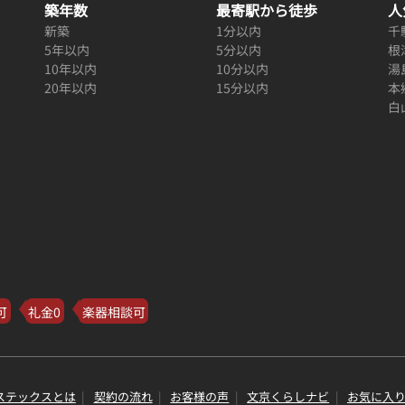
築年数
最寄駅から徒歩
人
新築
1分以内
千
5年以内
5分以内
根
10年以内
10分以内
湯
20年以内
15分以内
本
白
可
礼金0
楽器相談可
ステックスとは
契約の流れ
お客様の声
文京くらしナビ
お気に入