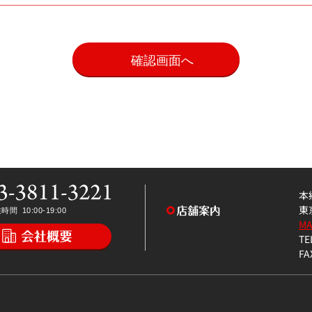
。
本
東
M
TE
FA