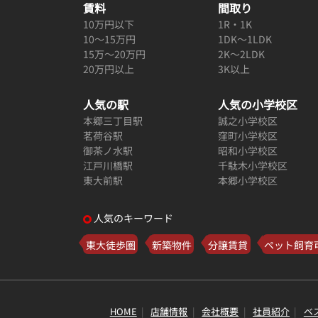
賃料
間取り
10万円以下
1R・1K
10～15万円
1DK～1LDK
15万～20万円
2K～2LDK
20万円以上
3K以上
人気の駅
人気の小学校区
本郷三丁目駅
誠之小学校区
茗荷谷駅
窪町小学校区
御茶ノ水駅
昭和小学校区
江戸川橋駅
千駄木小学校区
東大前駅
本郷小学校区
人気のキーワード
東大徒歩圏
新築物件
分譲賃貸
ペット飼育
HOME
店舗情報
会社概要
社員紹介
ベ