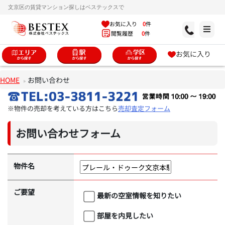
文京区の賃貸マンション探しはベステックスで
お気に入り
0
件
閲覧履歴
0
件
お気に入り
HOME
お問い合わせ
※物件の売却を考えている方はこちら
売却査定フォーム
お問い合わせフォーム
物件名
ご要望
最新の空室情報を知りたい
部屋を内見したい