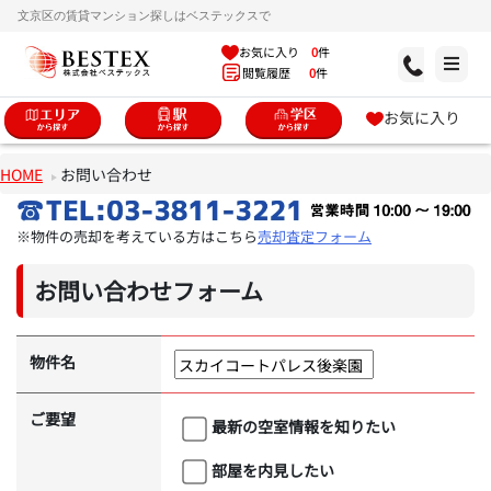
文京区の賃貸マンション探しはベステックスで
お気に入り
0
件
閲覧履歴
0
件
お気に入り
HOME
お問い合わせ
※物件の売却を考えている方はこちら
売却査定フォーム
お問い合わせフォーム
物件名
ご要望
最新の空室情報を知りたい
部屋を内見したい