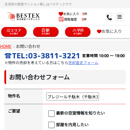
文京区の賃貸マンション探しはベステックスで
お気に入り
0
件
閲覧履歴
0
件
お気に入り
HOME
お問い合わせ
※物件の売却を考えている方はこちら
売却査定フォーム
お問い合わせフォーム
物件名
ご要望
最新の空室情報を知りたい
部屋を内見したい