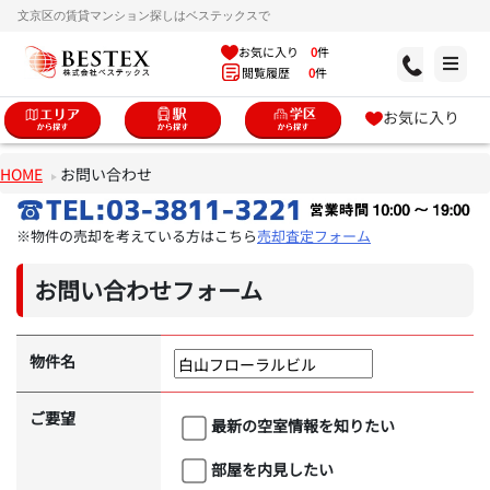
文京区の賃貸マンション探しはベステックスで
お気に入り
0
件
閲覧履歴
0
件
お気に入り
HOME
お問い合わせ
※物件の売却を考えている方はこちら
売却査定フォーム
お問い合わせフォーム
物件名
ご要望
最新の空室情報を知りたい
部屋を内見したい