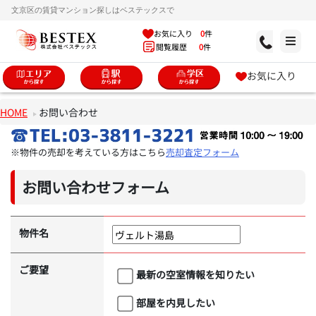
文京区の賃貸マンション探しはベステックスで
お気に入り
0
件
閲覧履歴
0
件
お気に入り
HOME
お問い合わせ
※物件の売却を考えている方はこちら
売却査定フォーム
お問い合わせフォーム
物件名
ご要望
最新の空室情報を知りたい
部屋を内見したい