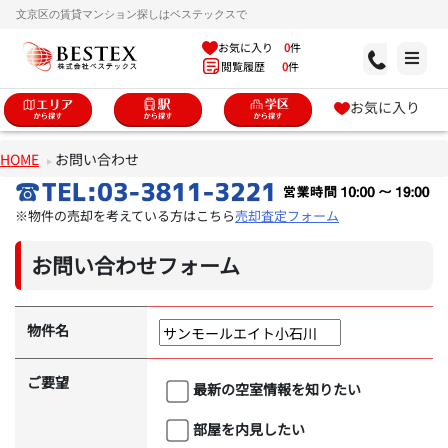
文京区の賃貸マンション探しはベステックスで
お気に入り
0
件
閲覧履歴
0
件
お気に入り
HOME
お問い合わせ
※物件の売却を考えている方はこちら
売却査定フォーム
お問い合わせフォーム
物件名
ご要望
最新の空室情報を知りたい
部屋を内見したい