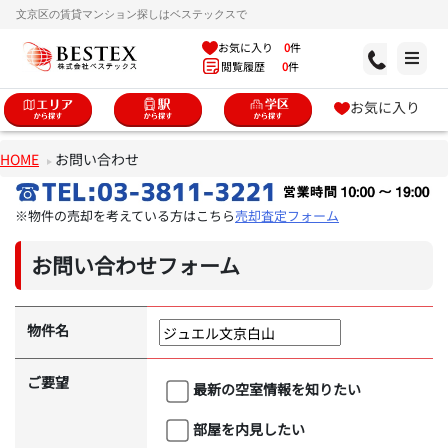
文京区の賃貸マンション探しはベステックスで
お気に入り
0
件
閲覧履歴
0
件
お気に入り
HOME
お問い合わせ
※物件の売却を考えている方はこちら
売却査定フォーム
お問い合わせフォーム
物件名
ご要望
最新の空室情報を知りたい
部屋を内見したい