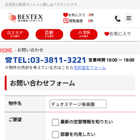
文京区の賃貸マンション探しはベステックスで
お気に入り
0
件
閲覧履歴
0
件
お気に入り
HOME
お問い合わせ
※物件の売却を考えている方はこちら
売却査定フォーム
お問い合わせフォーム
物件名
ご要望
最新の空室情報を知りたい
部屋を内見したい