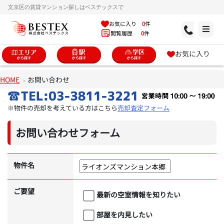
文京区の賃貸マンション探しはベステックスで
お気に入り
0
件
閲覧履歴
0
件
お気に入り
HOME
お問い合わせ
※物件の売却を考えている方はこちら
売却査定フォーム
お問い合わせフォーム
物件名
ご要望
最新の空室情報を知りたい
部屋を内見したい