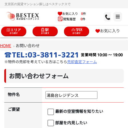
文京区の賃貸マンション探しはベステックスで
お気に入り
0
件
閲覧履歴
0
件
お気に入り
HOME
お問い合わせ
※物件の売却を考えている方はこちら
売却査定フォーム
お問い合わせフォーム
物件名
ご要望
最新の空室情報を知りたい
部屋を内見したい