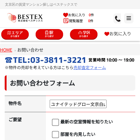
文京区の賃貸マンション探しはベステックスで
お気に入り
0
件
閲覧履歴
0
件
お気に入り
HOME
お問い合わせ
※物件の売却を考えている方はこちら
売却査定フォーム
お問い合わせフォーム
物件名
ご要望
最新の空室情報を知りたい
部屋を内見したい