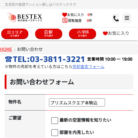
文京区の賃貸マンション探しはベステックスで
お気に入り
0
件
閲覧履歴
0
件
お気に入り
HOME
お問い合わせ
※物件の売却を考えている方はこちら
売却査定フォーム
お問い合わせフォーム
物件名
ご要望
最新の空室情報を知りたい
部屋を内見したい