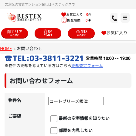
文京区の賃貸マンション探しはベステックスで
お気に入り
0
件
閲覧履歴
0
件
お気に入り
HOME
お問い合わせ
※物件の売却を考えている方はこちら
売却査定フォーム
お問い合わせフォーム
物件名
ご要望
最新の空室情報を知りたい
部屋を内見したい