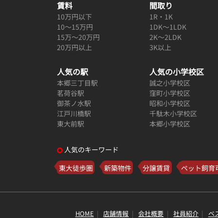
賃料
間取り
10万円以下
1R・1K
10～15万円
1DK～1LDK
15万～20万円
2K～2LDK
20万円以上
3K以上
人気の駅
人気の小学校区
本郷三丁目駅
誠之小学校区
茗荷谷駅
窪町小学校区
御茶ノ水駅
昭和小学校区
江戸川橋駅
千駄木小学校区
東大前駅
本郷小学校区
人気のキーワード
東大徒歩圏
新築物件
分譲賃貸
ペット飼育
HOME
店舗情報
会社概要
社員紹介
ベ