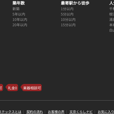
築年数
最寄駅から徒歩
人
新築
1分以内
千
5年以内
5分以内
根
10年以内
10分以内
湯
20年以内
15分以内
本
白
可
礼金0
楽器相談可
ステックスとは
契約の流れ
お客様の声
文京くらしナビ
お気に入