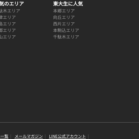
気のエリア
東大生に人気
駄木エリア
本郷エリア
津エリア
向丘エリア
島エリア
西片エリア
郷エリア
本駒込エリア
山エリア
千駄木エリア
り一覧
メールマガジン
LINE公式アカウント