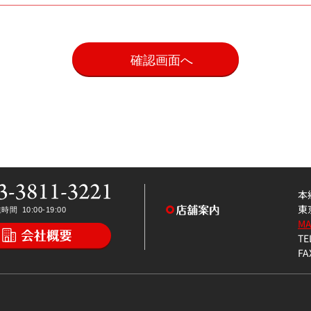
。
本
東
M
TE
FA