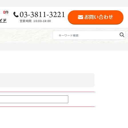
歴
0
件
イド