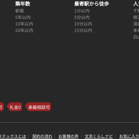
築年数
最寄駅から徒歩
人
新築
1分以内
千
5年以内
5分以内
根
10年以内
10分以内
湯
20年以内
15分以内
本
白
可
礼金0
楽器相談可
ステックスとは
契約の流れ
お客様の声
文京くらしナビ
お気に入