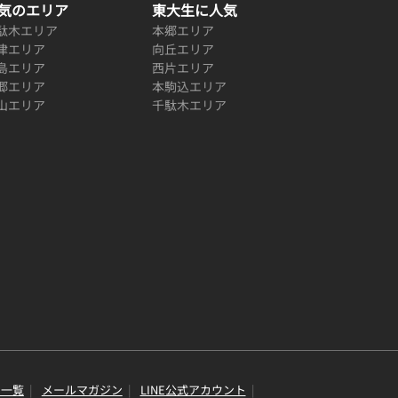
気のエリア
東大生に人気
駄木エリア
本郷エリア
津エリア
向丘エリア
島エリア
西片エリア
郷エリア
本駒込エリア
山エリア
千駄木エリア
り一覧
メールマガジン
LINE公式アカウント