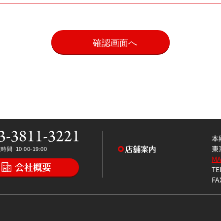
。
本
東
M
TE
FA