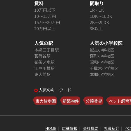
賃料
間取り
10万円以下
1R・1K
10～15万円
1DK～1LDK
15万～20万円
2K～2LDK
20万円以上
3K以上
人気の駅
人気の小学校区
本郷三丁目駅
誠之小学校区
茗荷谷駅
窪町小学校区
御茶ノ水駅
昭和小学校区
江戸川橋駅
千駄木小学校区
東大前駅
本郷小学校区
人気のキーワード
東大徒歩圏
新築物件
分譲賃貸
ペット飼育
HOME
店舗情報
会社概要
社員紹介
ベ