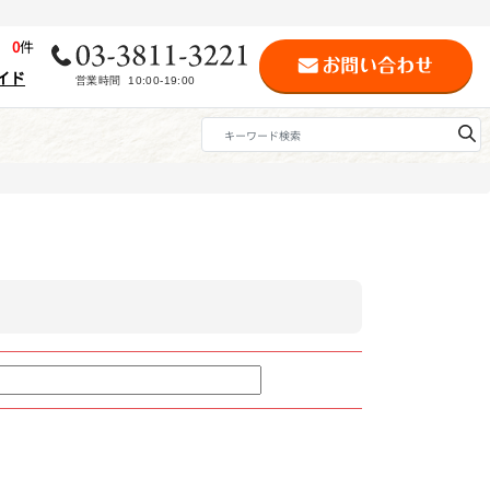
歴
0
件
イド