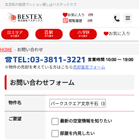
文京区の賃貸マンション探しはベステックスで
お気に入り
0
件
閲覧履歴
0
件
お気に入り
HOME
お問い合わせ
※物件の売却を考えている方はこちら
売却査定フォーム
お問い合わせフォーム
物件名
ご要望
最新の空室情報を知りたい
部屋を内見したい