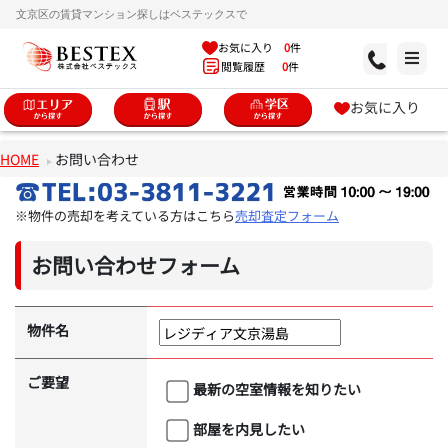
文京区の賃貸マンション探しはベステックスで
お気に入り
0
件
閲覧履歴
0
件
お気に入り
HOME
お問い合わせ
※物件の売却を考えている方はこちら
売却査定フォーム
お問い合わせフォーム
物件名
ご要望
最新の空室情報を知りたい
部屋を内見したい