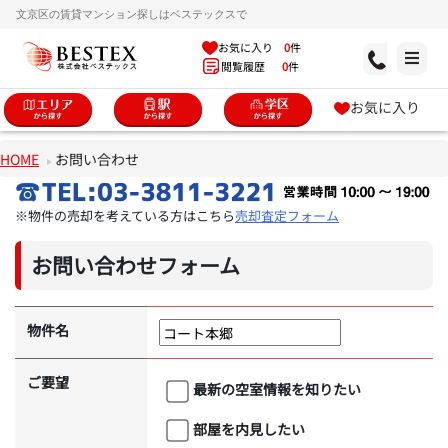
文京区の賃貸マンション探しはベステックスで
お気に入り
0
件
閲覧履歴
0
件
お気に入り
HOME
お問い合わせ
※物件の売却を考えている方はこちら
売却査定フォーム
お問い合わせフォーム
物件名
ご要望
最新の空室情報を知りたい
部屋を内見したい