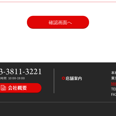
。
本
東
M
TE
FA