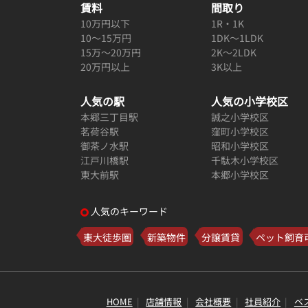
賃料
間取り
10万円以下
1R・1K
10～15万円
1DK～1LDK
15万～20万円
2K～2LDK
20万円以上
3K以上
人気の駅
人気の小学校区
本郷三丁目駅
誠之小学校区
茗荷谷駅
窪町小学校区
御茶ノ水駅
昭和小学校区
江戸川橋駅
千駄木小学校区
東大前駅
本郷小学校区
人気のキーワード
東大徒歩圏
新築物件
分譲賃貸
ペット飼育
HOME
店舗情報
会社概要
社員紹介
ベ