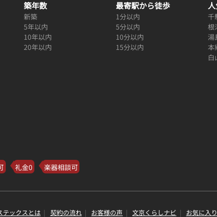
築年数
最寄駅から徒歩
人
新築
1分以内
千
5年以内
5分以内
根
10年以内
10分以内
湯
20年以内
15分以内
本
白
可
礼金0
楽器相談可
ステックスとは
契約の流れ
お客様の声
文京くらしナビ
お気に入