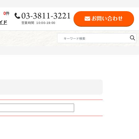
歴
0
件
イド