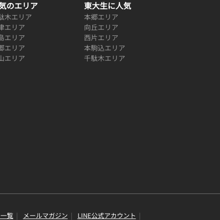
気のエリア
東大生に人気
駄木エリア
本郷エリア
津エリア
向丘エリア
島エリア
西片エリア
郷エリア
本駒込エリア
山エリア
千駄木エリア
り一覧
メールマガジン
LINE公式アカウント