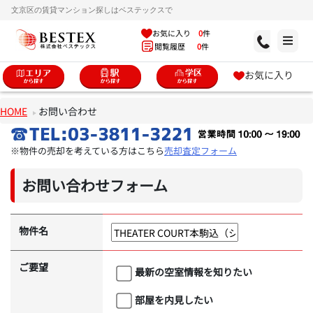
文京区の賃貸マンション探しはベステックスで
お気に入り
0
件
閲覧履歴
0
件
お気に入り
HOME
お問い合わせ
※物件の売却を考えている方はこちら
売却査定フォーム
お問い合わせフォーム
物件名
ご要望
最新の空室情報を知りたい
部屋を内見したい