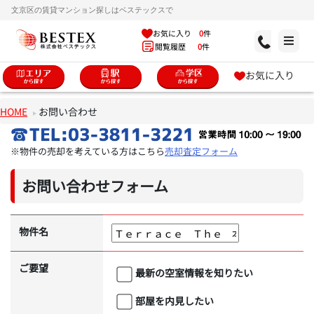
文京区の賃貸マンション探しはベステックスで
お気に入り
0
件
閲覧履歴
0
件
お気に入り
HOME
お問い合わせ
※物件の売却を考えている方はこちら
売却査定フォーム
お問い合わせフォーム
物件名
ご要望
最新の空室情報を知りたい
部屋を内見したい