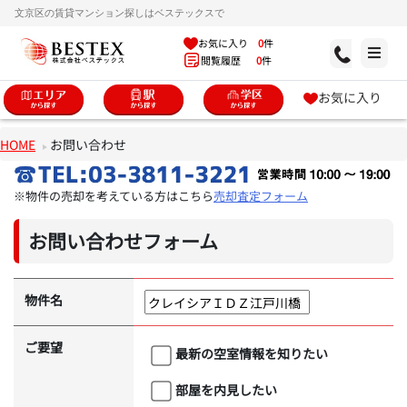
文京区の賃貸マンション探しはベステックスで
お気に入り
0
件
閲覧履歴
0
件
お気に入り
HOME
お問い合わせ
※物件の売却を考えている方はこちら
売却査定フォーム
お問い合わせフォーム
物件名
ご要望
最新の空室情報を知りたい
部屋を内見したい