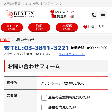
文京区の賃貸マンション探しはベステックスで
お気に入り
0
件
閲覧履歴
0
件
お気に入り
HOME
お問い合わせ
※物件の売却を考えている方はこちら
売却査定フォーム
お問い合わせフォーム
物件名
ご要望
最新の空室情報を知りたい
部屋を内見したい