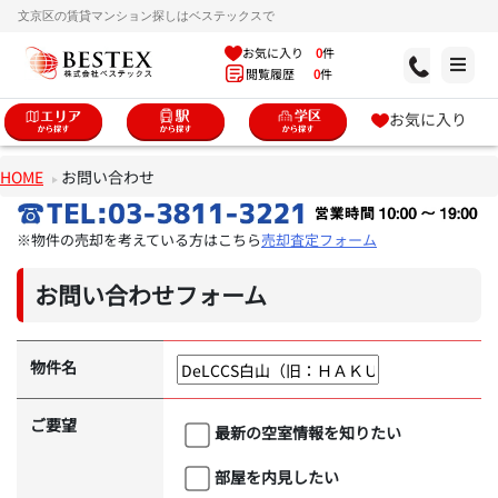
文京区の賃貸マンション探しはベステックスで
お気に入り
0
件
閲覧履歴
0
件
お気に入り
HOME
お問い合わせ
※物件の売却を考えている方はこちら
売却査定フォーム
お問い合わせフォーム
物件名
ご要望
最新の空室情報を知りたい
部屋を内見したい