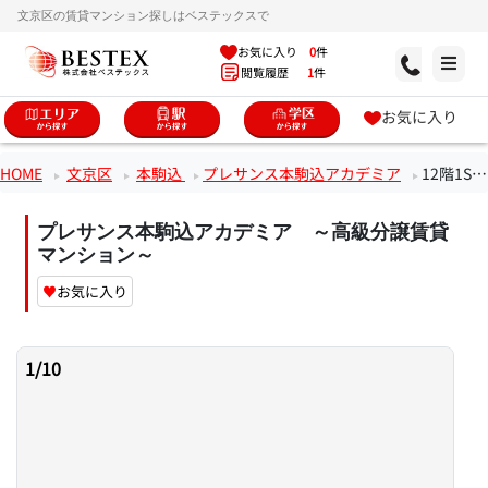
文京区の賃貸マンション探しはベステックスで
お気に入り
0
件
閲覧履歴
1
件
お気に入り
HOME
文京区
本駒込
プレサンス本駒込アカデミア
12階1SDKのお部屋
プレサンス本駒込アカデミア ～高級分譲賃貸
マンション～
♥
お気に入り
1
/
10