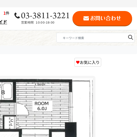
歴
1
件
イド
♥
お気に入り