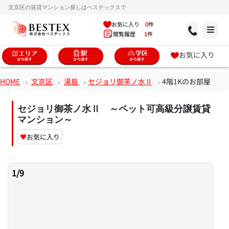
文京区の賃貸マンション探しはベステックスで
お気に入り
0
件
閲覧履歴
1
件
お気に入り
HOME
文京区
湯島
セジョリ御茶ノ水Ⅱ
4階1Kのお部屋
セジョリ御茶ノ水Ⅱ ～ペット可高級分譲賃貸
マンション～
♥
お気に入り
1
/
9