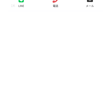
1K
LINE
電話
メール
面積
26.03㎡
階数
4階
状態
要問合せ（※）
入居
相談
更新料
新賃料の1.5ヶ月分