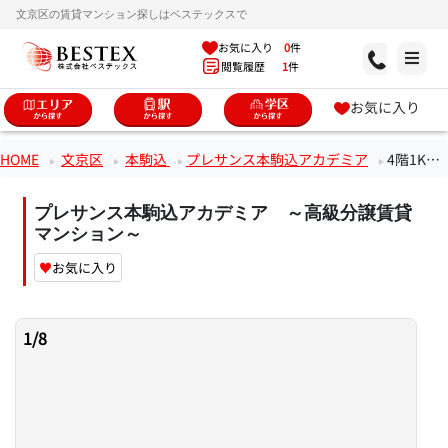
文京区の賃貸マンション探しはベステックスで
お気に入り
0
件
閲覧履歴
1
件
お気に入り
HOME
文京区
本駒込
プレサンス本駒込アカデミア
4階1Kのお部屋
プレサンス本駒込アカデミア ～高級分譲賃貸
マンション～
♥
お気に入り
1
/
8