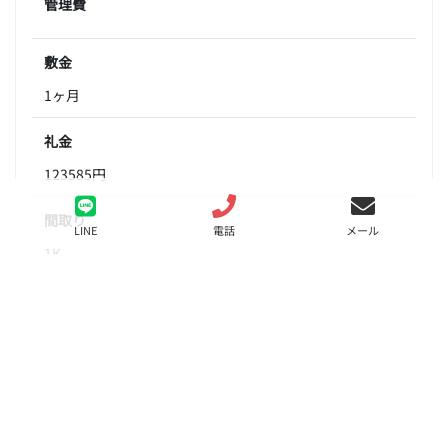
管理費
敷金
1ヶ月
礼金
123585円
間取り
LINE
電話
メール
1K
面積
19.74㎡
階数
4階