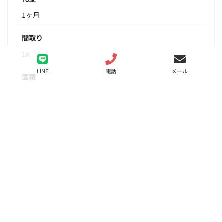
1ヶ月
間取り
1K
LINE
電話
メール
面積
29.20㎡
階数
7階
状態
要問合せ（※）
入居
即入居