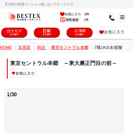
文京区の賃貸マンション探しはベステックスで
お気に入り
0
件
閲覧履歴
1
件
お気に入り
HOME
文京区
向丘
東京セントラル本郷
7階1Kのお部屋
東京セントラル本郷 ～東大農正門目の前～
♥
お気に入り
1
/
30