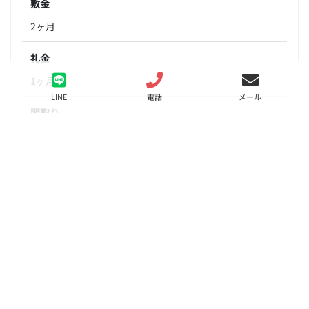
敷金
2ヶ月
礼金
1ヶ月
LINE
電話
メール
間取り
1R
面積
25.15㎡
階数
3階
状態
要問合せ（※）