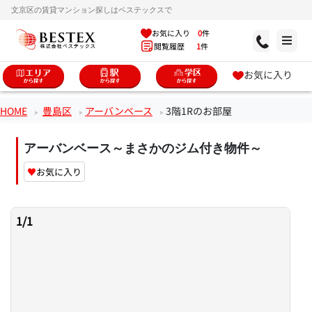
文京区の賃貸マンション探しはベステックスで
お気に入り
0
件
閲覧履歴
1
件
お気に入り
HOME
豊島区
アーバンベース
3階1Rのお部屋
アーバンベース～まさかのジム付き物件～
♥
お気に入り
1
/
1