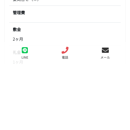
管理費
敷金
2ヶ月
礼金
LINE
電話
メール
1ヶ月
間取り
1R
面積
31.28㎡
階数