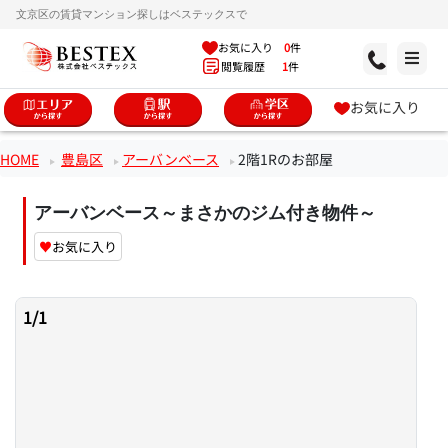
文京区の賃貸マンション探しはベステックスで
お気に入り
0
件
閲覧履歴
1
件
お気に入り
HOME
豊島区
アーバンベース
2階1Rのお部屋
アーバンベース～まさかのジム付き物件～
♥
お気に入り
1
/
1