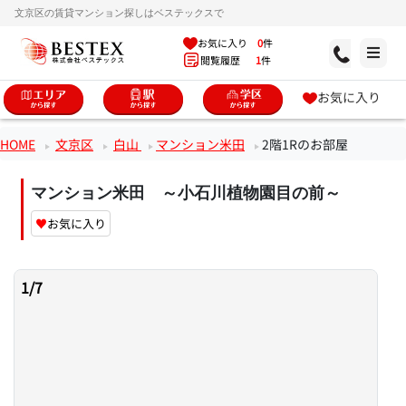
文京区の賃貸マンション探しはベステックスで
お気に入り
0
件
閲覧履歴
1
件
お気に入り
HOME
文京区
白山
マンション米田
2階1Rのお部屋
マンション米田 ～小石川植物園目の前～
♥
お気に入り
1
/
7