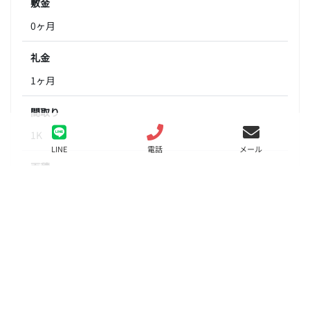
敷金
0ヶ月
礼金
1ヶ月
間取り
1K
LINE
電話
メール
面積
25.62㎡
階数
4階
状態
要問合せ（※）