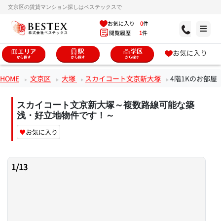
文京区の賃貸マンション探しはベステックスで
お気に入り
0
件
閲覧履歴
1
件
お気に入り
HOME
文京区
大塚
スカイコート文京新大塚
4階1Kのお部屋
スカイコート文京新大塚～複数路線可能な築
浅・好立地物件です！～
♥
お気に入り
1
/
13