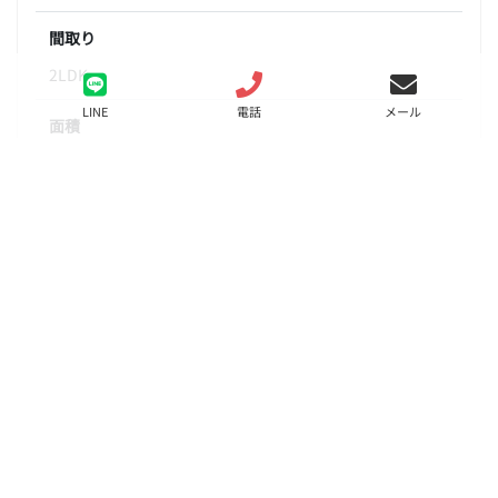
間取り
2LDK
LINE
電話
メール
面積
55.18㎡
階数
3階
状態
募集中
入居
相談
更新料