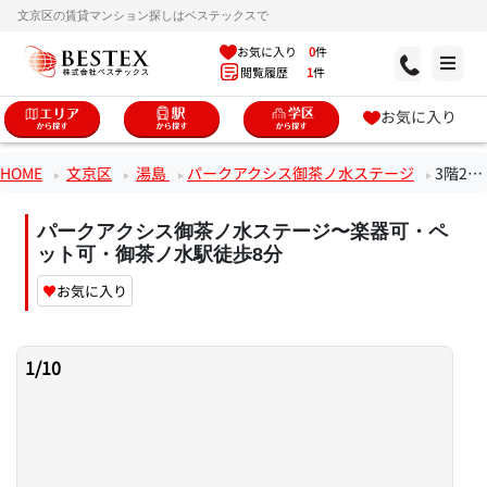
文京区の賃貸マンション探しはベステックスで
お気に入り
0
件
閲覧履歴
1
件
お気に入り
HOME
文京区
湯島
パークアクシス御茶ノ水ステージ
3階2LDKのお部屋
パークアクシス御茶ノ水ステージ〜楽器可・ペ
ット可・御茶ノ水駅徒歩8分
♥
お気に入り
1
/
10