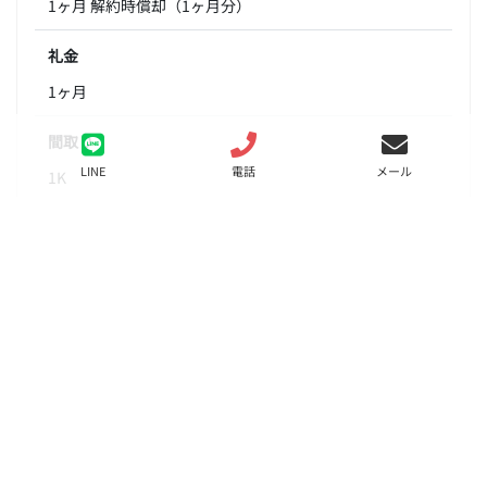
1ヶ月 解約時償却（1ヶ月分）
礼金
1ヶ月
間取り
LINE
電話
メール
1K
面積
25.50㎡
階数
4階
状態
募集中
入居