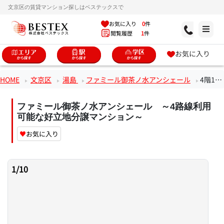
文京区の賃貸マンション探しはベステックスで
お気に入り
0
件
閲覧履歴
1
件
お気に入り
HOME
文京区
湯島
ファミール御茶ノ水アンシェール
4階1Kのお部屋
ファミール御茶ノ水アンシェール ～4路線利用
可能な好立地分譲マンション～
♥
お気に入り
1
/
10