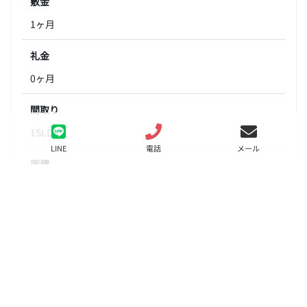
敷金
1ヶ月
礼金
0ヶ月
間取り
1SLDK
LINE
電話
メール
面積
54.30㎡
階数
8階
状態
募集中