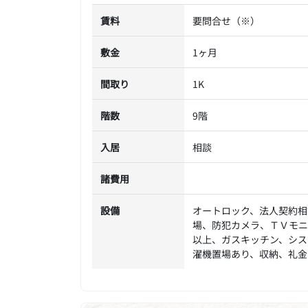
賃料
要問合せ（※）
敷金
1ヶ月
間取り
1K
階数
9階
入居
相談
諸費用
設備
オートロック、法人契約相
場、防犯カメラ、ＴＶモニ
以上、ガスキッチン、シス
濯機置場あり、収納、礼金