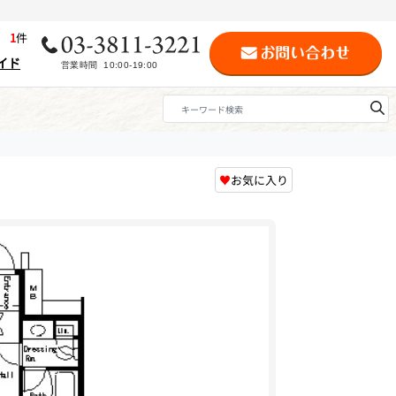
歴
1
件
イド
♥
お気に入り