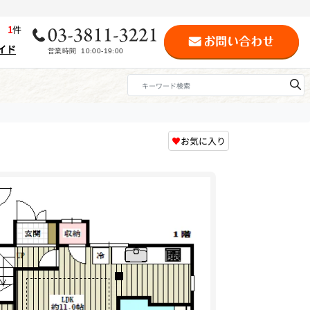
歴
1
件
イド
♥
お気に入り