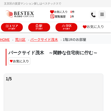
文京区の賃貸マンション探しはベステックスで
お気に入り
0
件
閲覧履歴
1
件
お気に入り
HOME
荒川区
パークサイド茂木
1階1Rのお部屋
パークサイド茂木 ～閑静な住宅街に佇む～
♥
お気に入り
1
/
5