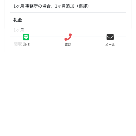
1ヶ月 事務所の場合、1ヶ月追加（償却）
礼金
1ヶ月
間取り
LINE
電話
メール
1R
面積
17.07㎡
階数
1階
状態
募集中