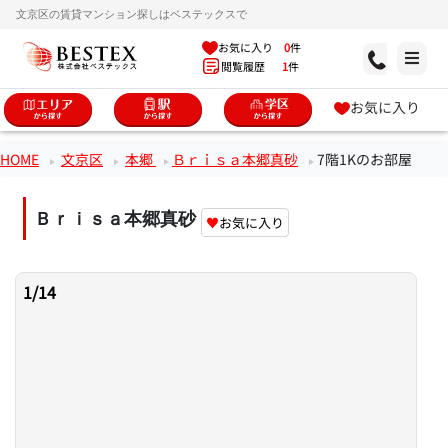
文京区の賃貸マンション探しはベステックスで
お気に入り
0
件
閲覧履歴
1
件
お気に入り
HOME
文京区
本郷
Ｂｒｉｓａ本郷真砂
7階1Kのお部屋
Ｂｒｉｓａ本郷真砂
♥
お気に入り
1
/
14