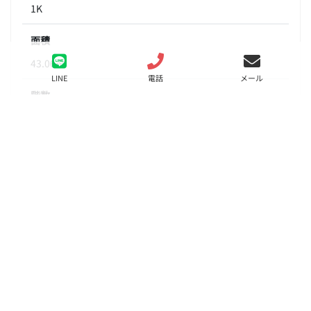
1K
面積
43.06㎡
LINE
電話
メール
階数
4階
状態
要問合せ（※）
入居
要相談
更新料
新賃料の1ヶ月分