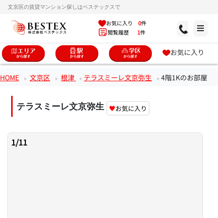
文京区の賃貸マンション探しはベステックスで
お気に入り
0
件
閲覧履歴
1
件
お気に入り
HOME
文京区
根津
テラスミーレ文京弥生
4階1Kのお部屋
テラスミーレ文京弥生
♥
お気に入り
1
/
11