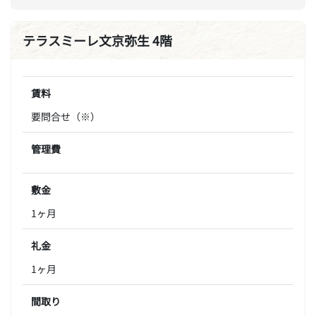
テラスミーレ文京弥生 4階
賃料
要問合せ（※）
管理費
敷金
1ヶ月
礼金
1ヶ月
間取り